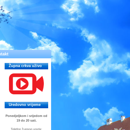
takt
Župna crkva uživo
Uredovno vrijeme
Ponedjeljkom i srijedom od
19 do 20 sati.
Telefon župnog ureda: