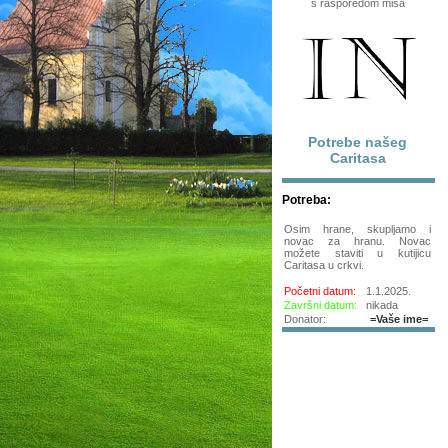
s rasporedom misa
Potrebe našeg
Caritasa
Potreba:
Osim hrane, skupljamo i
novac za hranu. Novac
možete staviti u kutijicu
Caritasa u crkvi.
Početni datum:
1.1.2025.
Završni datum:
nikada
Donator:
=Vaše ime=