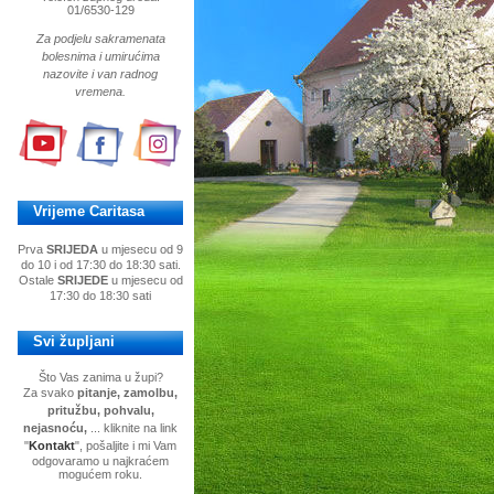
01/6530-129
Za podjelu sakramenata
bolesnima i umirućima
nazovite i van radnog
vremena.
Vrijeme Caritasa
Prva
SRIJEDA
u mjesecu od 9
do 10 i od 17:30 do 18:30 sati.
Ostale
SRIJEDE
u mjesecu od
17:30 do 18:30 sati
Svi župljani
Što Vas zanima u župi?
Za svako
pitanje, zamolbu,
pritužbu, pohvalu,
nejasnoću,
... kliknite na link
"
Kontakt
", pošaljite i mi Vam
odgovaramo u najkraćem
mogućem roku.