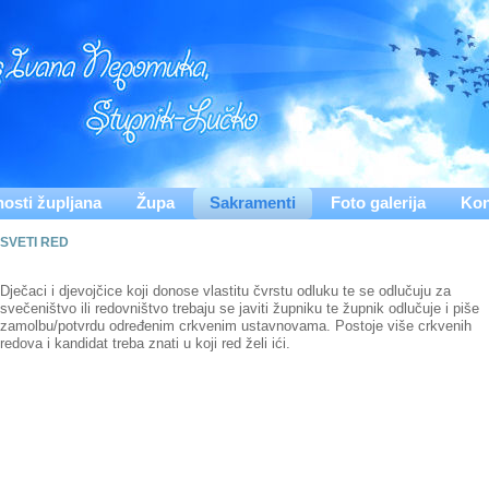
nosti župljana
Župa
Sakramenti
Foto galerija
Kon
SVETI RED
Dječaci i djevojčice koji donose vlastitu čvrstu odluku te se odlučuju za
svečeništvo ili redovništvo trebaju se javiti župniku te župnik odlučuje i piše
zamolbu/potvrdu određenim crkvenim ustavnovama. Postoje više crkvenih
redova i kandidat treba znati u koji red želi ići.