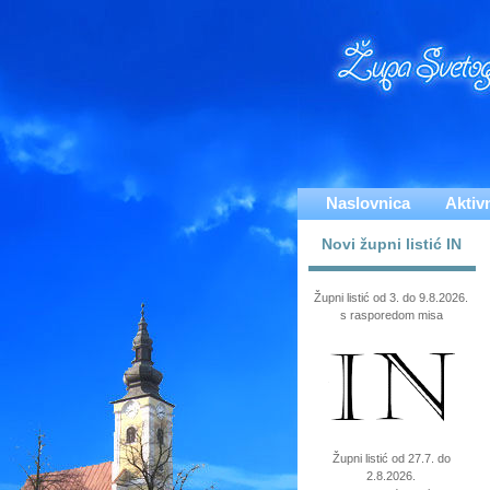
Naslovnica
Aktiv
Novi župni listić IN
Župni listić od 3. do 9.8.2026.
s rasporedom misa
Župni listić od 27.7. do
2.8.2026.