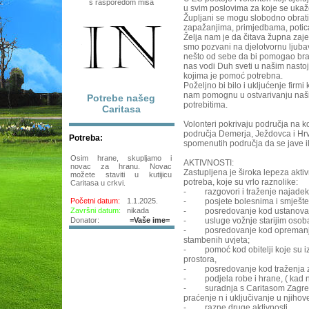
s rasporedom misa
u svim poslovima za koje se ukaž
Župljani se mogu slobodno obrati
zapažanjima, primjedbama, potica
Želja nam je da čitava župna zaje
smo pozvani na djelotvornu ljuba
nešto od sebe da bi pomogao brat
nas vodi Duh sveti u našim nast
kojima je pomoć potrebna.
Poželjno bi bilo i ukljućenje firm
nam pomognu u ostvarivanju naši
Potrebe našeg
potrebitima.
Caritasa
Volonteri pokrivaju područja na k
područja Demerja, Ježdovca i Hrv
Potreba:
spomenutih područja da se jave il
Osim hrane, skupljamo i
AKTIVNOSTI:
novac za hranu. Novac
Zastupljena je široka lepeza aktiv
možete staviti u kutijicu
potreba, koje su vrlo raznolike:
Caritasa u crkvi.
- razgovori i traženje najadekv
Početni datum:
1.1.2025.
- posjete bolesnima i smješte
Završni datum:
nikada
- posredovanje kod ustanova i 
Donator:
=Vaše ime=
- usluge vožnje starijim osoba
- posredovanje kod opremanja p
stambenih uvjeta;
- pomoć kod obitelji koje su iz
prostora,
- posredovanje kod traženja z
- podjela robe i hrane, ( kad n
- suradnja s Caritasom Zagreba
praćenje n i uključivanje u njihove 
- razne druge aktivnosti...