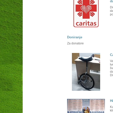
d
Dr
da
po
Doniranje
Za donatore
C
Va
tv
šv
da
Di
H
Ka
kl