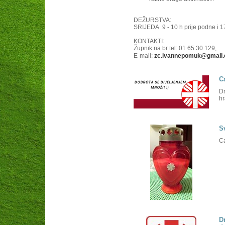
DEŽURSTVA:
SRIJEDA 9 - 10 h prije podne i 1
KONTAKTI:
Župnik na br tel: 01 65 30 129,
E-mail:
zc.ivannepomuk@gmail
Anđelka Bunić: tel/fax: 01 65 30 
E-mail: andelabunic@gmail.com
C
Dr
hr
S
Ca
D