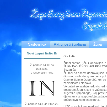
Naslovnica
Aktivnosti župljana
Župa
Novi župni listić IN
O NAMA:
Župni caritas, ( ŽC ), obnovljen
Župni listić od 10. do
ŽUPNIKA VJEKOSLAVA PAVLOVIĆ
16.8.2026.
Bozanića.
s rasporedom misa
ŽC radi na osnovi dobrovoljstva, d
dio svog slobodnog vremena pokla
Glavno tijelo je Odbor ŽC, koji se 
zapisničara i članova.
Volonteri se sastaju redovito jed
gospodin župnik, koji je važna kar
sugestije i prijedloge), koji prate
djelovanja te raspoređuju zadatke 
dežurstava za mjesec dana...
Župni listić od 3. do 9.8.2026.
U ŽC postoje i volonteri koji djelu