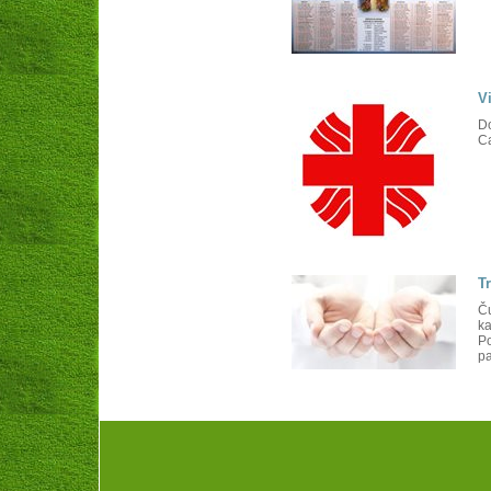
V
Do
Ca
T
Č
ka
Po
pa