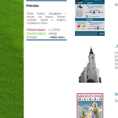
Ma
Potreba:
Osim hrane, skupljamo i
novac za hranu. Novac
možete staviti u kutijicu
Caritasa u crkvi.
Početni datum:
1.1.2025.
Završni datum:
nikada
Donator:
=Vaše ime=
„
Li
pr
mj
žu
žu
B
Sv