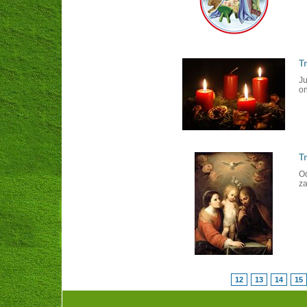
T
Ju
on
T
Od
za
12
13
14
15