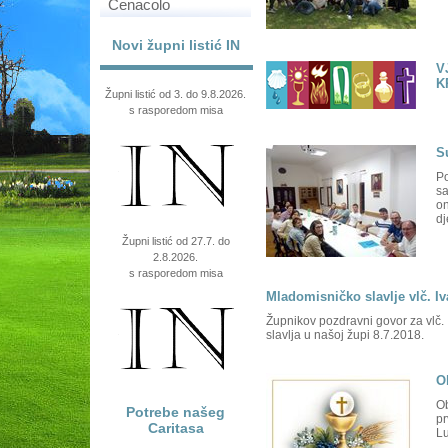
Cenacolo
Novi župni listić IN
V
K
Župni listić od 3. do 9.8.2026.
s rasporedom misa
S
Po
sa
on
dj
Župni listić od 27.7. do
2.8.2026.
s rasporedom misa
Mladomisničko slavlje vlč. I
Župnikov pozdravni govor za vlč
slavlja u našoj župi 8.7.2018.
O
Ob
Potrebe našeg
pr
Caritasa
L