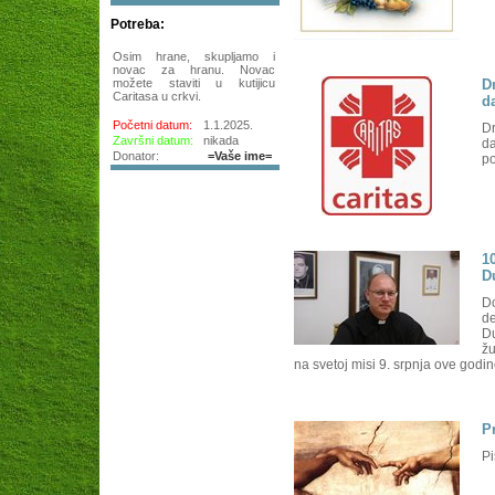
Potreba:
Osim hrane, skupljamo i
novac za hranu. Novac
D
možete staviti u kutijicu
Caritasa u crkvi.
d
Početni datum:
1.1.2025.
Dr
Završni datum:
nikada
da
Donator:
=Vaše ime=
po
1
D
Do
de
Du
žu
na svetoj misi 9. srpnja ove godin
P
Pi