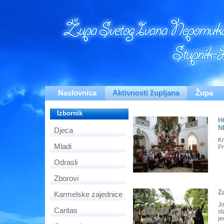
Naslovnica
Aktivnosti župljana
Župa
Izbornik
H
N
Djeca
Kr
Mladi
P
Odrasli
Zborovi
Za
Karmelske zajednice
Jo
Caritas
st
je