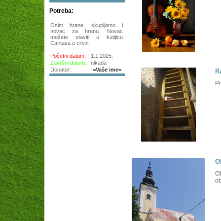
Potreba:
Osim hrane, skupljamo i
novac za hranu. Novac
možete staviti u kutijicu
Caritasa u crkvi.
Početni datum:
1.1.2025.
Završni datum:
nikada
Donator:
=Vaše ime=
R
Pr
O
Ob
ob