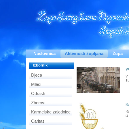
Naslovnica
Aktivnosti župljana
Župa
Izbornik
V
Djeca
V 
18
Mladi
Odrasli
Zborovi
K
Karmelske zajednice
Ra
iz
Caritas