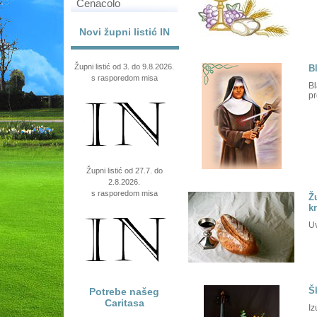
Cenacolo
Novi župni listić IN
Župni listić od 3. do 9.8.2026.
B
s rasporedom misa
Bl
pr
Župni listić od 27.7. do
2.8.2026.
s rasporedom misa
Ž
k
Uv
Š
Potrebe našeg
Caritasa
Iz