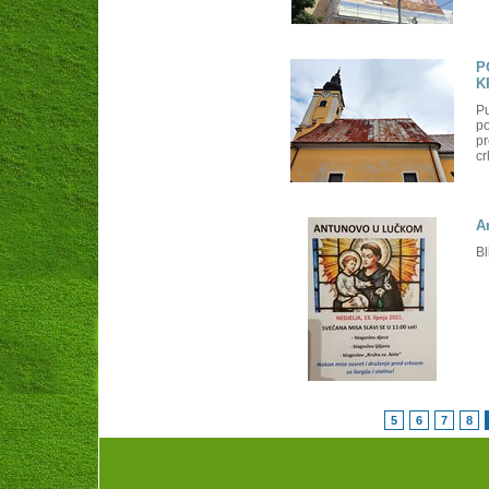
P
K
Pu
po
pr
cr
A
Bl
5
6
7
8